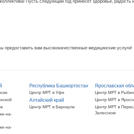
коллектива! Пусть следующий год принесет здоровье, радость 
ы предоставить вам высококачественные медицинские услуги!
й
Республика Башкортостан
Ярославская обл
нске
Центр МРТ в Уфе
Центр МРТ в Рыбин
инской
Центр МРТ в Яросл
Алтайский край
ре
Центр МРТ в Барнауле
Центр МРТ в Перес
Залесском
ке-на-
ке-на-