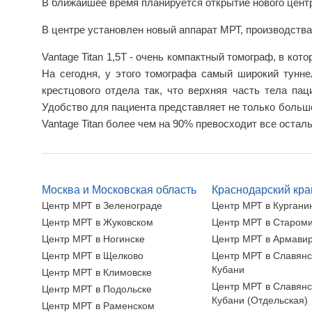
В ближайшее время планируется открытие нового цен
В центре установлен новый аппарат МРТ, производства 
Vantage Titan 1,5Т - очень компактный томограф, в кот
На сегодня, у этого томографа самый широкий тунне
крестцового отдела так, что верхняя часть тела па
Удобство для пациента представляет не только больше
Vantage Titan более чем на 90% превосходит все оста
Москва и Московская область
Краснодарский кра
Центр МРТ в Зеленограде
Центр МРТ в Кургани
Центр МРТ в Жуковском
Центр МРТ в Старом
Центр МРТ в Ногинске
Центр МРТ в Армави
Центр МРТ в Щелково
Центр МРТ в Славянс
Кубани
Центр МРТ в Климовске
Центр МРТ в Славянс
Центр МРТ в Подольске
Кубани (Отдельская)
Центр МРТ в Раменском