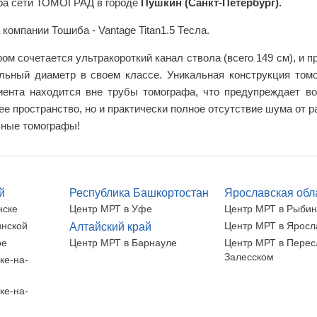
тра сети ТОМОГРАД в городе
Пушкин (Санкт-Петербург).
компании Тошиба - Vantage Titan1.5 Тесла.
ором сочетается ультракороткий канал ствола (всего 149 см), и 
льный диаметр в своем классе. Уникальная конструкция том
циента находится вне трубы томографа, что предупреждает 
е пространство, но и практически полное отсутствие шума от
льные томографы!
й
Республика Башкортостан
Ярославская обл
нске
Центр МРТ в Уфе
Центр МРТ в Рыбин
инской
Центр МРТ в Яросл
Алтайский край
ре
Центр МРТ в Барнауле
Центр МРТ в Перес
Залесском
ке-на-
ке-на-